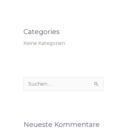
Categories
Keine Kategorien
S
u
c
h
Neueste Kommentare
e
n