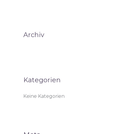
n
a
c
Archiv
h
:
Kategorien
Keine Kategorien